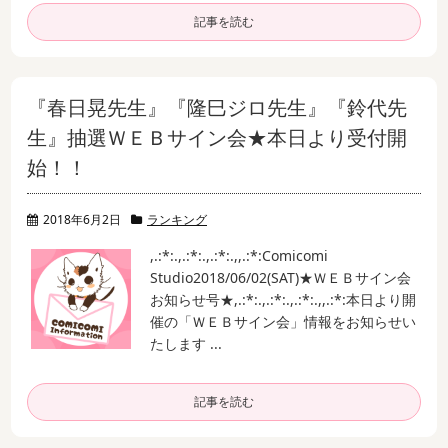
記事を読む
『春日晃先生』『隆巳ジロ先生』『鈴代先
生』抽選ＷＥＢサイン会★本日より受付開
始！！
2018年6月2日
ランキング
,.:*:.,.:*:.,.:*:.,,.:*:
Comicomi
Studio
2018/06/02(SAT)
★ＷＥＢサイン会
お知らせ号★
,.:*:.,.:*:.,.:*:.,,.:*:
本日より開
催の「ＷＥＢサイン会」情報をお知らせい
たします ...
記事を読む