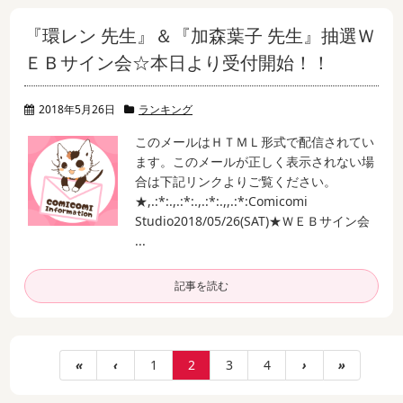
『環レン 先生』＆『加森葉子 先生』抽選Ｗ
ＥＢサイン会☆本日より受付開始！！
2018年5月26日
ランキング
このメールはＨＴＭＬ形式で配信されてい
ます。
このメールが正しく表示されない場
合は下記リンクよりご覧ください。
★
,.:*:.,.:*:.,.:*:.,,.:*:
Comicomi
Studio
2018/05/26(SAT)
★ＷＥＢサイン会
...
記事を読む
«
‹
1
2
3
4
›
»