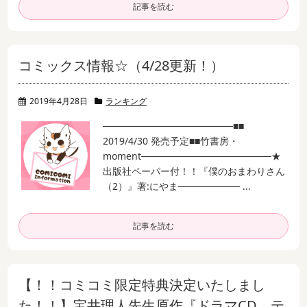
記事を読む
コミックス情報☆（4/28更新！）
2019年4月28日
ランキング
───────────────────
■■
2019/4/30 発売予定
■■竹書房・
moment
───────────────────
★
出版社ペーパー付！！
『僕のおまわりさん
（2）』
著:にやま
───────── ...
記事を読む
【！！コミコミ限定特典決定いたしまし
た！！】宝井理人先生原作『ドラマCD テ