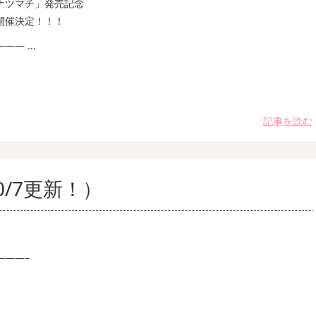
ナツマチ」発売記念
開催決定！！！
— ...
記事を読む
/7更新！）
———–