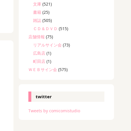
文庫
(521)
書籍
(25)
雑誌
(505)
ＣＤ＆ＤＶＤ
(515)
店舗情報
(75)
リアルサイン会
(73)
広島店
(1)
町田店
(1)
ＷＥＢサイン会
(575)
twitter
Tweets by comicomistudio