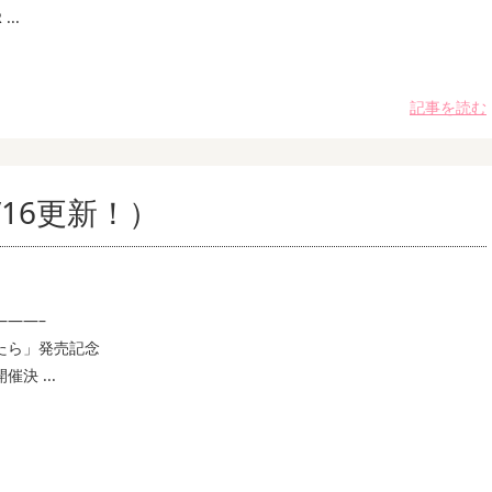
..
記事を読む
16更新！）
———–
たら」発売記念
決 ...