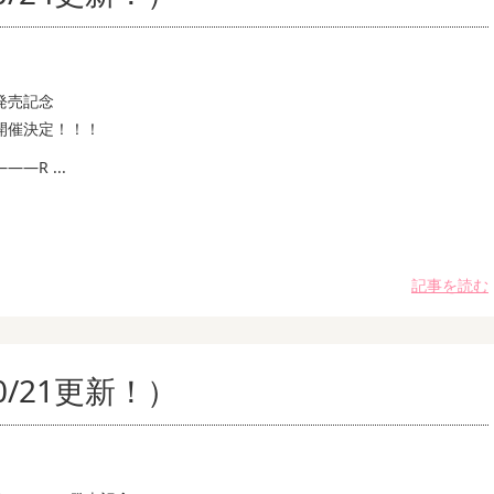
発売記念
開催決定！！！
—R ...
記事を読む
/21更新！）