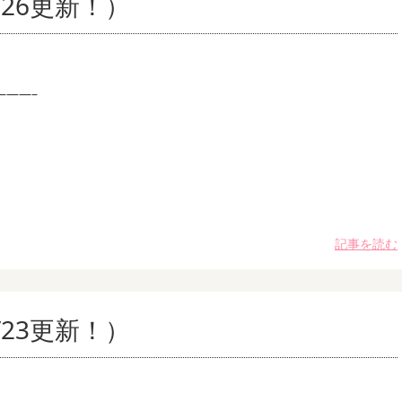
26更新！）
———–
記事を読む
23更新！）