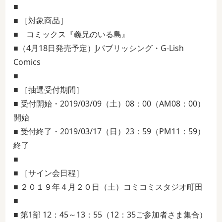
■
■ ［対象商品］
■ コミックス『義兄のいる島』
■（4月18日発売予定）Jパブリッシング・G-Lish
Comics
■
■ ［抽選受付期間］
■ 受付開始・2019/03/09（土）08：00（AM08：00）
開始
■ 受付終了・2019/03/17（日）23：59（PM11：59）
終了
■
■ ［サイン会日程］
■ ２０１９年４月２０日（土）コミコミスタジオ町田
■
■ 第1部 12：45～13：55（12：35ご参加者さま集合）