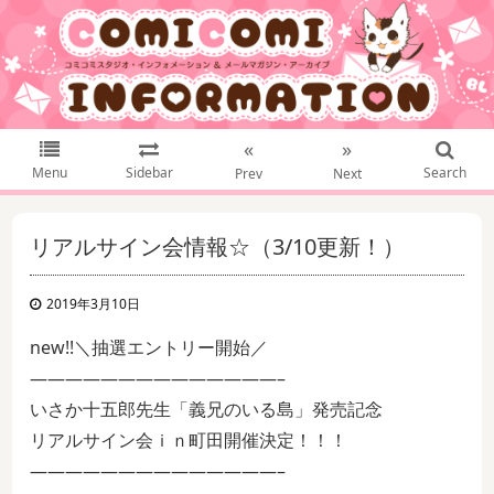
«
»
Menu
Sidebar
Search
Prev
Next
リアルサイン会情報☆（3/10更新！）
2019年3月10日
new!!＼抽選エントリー開始／
——————————————–
いさか十五郎先生「義兄のいる島」発売記念
リアルサイン会ｉｎ町田開催決定！！！
——————————————–