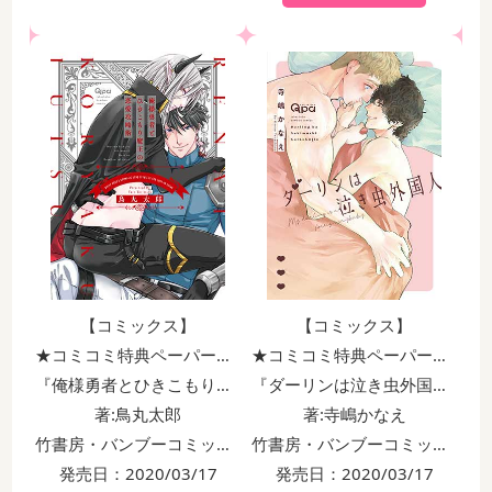
【コミックス】
【コミックス】
★コミコミ特典ペーパー付！！
★コミコミ特典ペーパー付！！
『俺様勇者とひきこもり魔王の恋愛攻略術』
『ダーリンは泣き虫外国人』
著:鳥丸太郎
著:寺嶋かなえ
竹書房・バンブーコミックス Qpaコレクション
竹書房・バンブーコミックス Qpaコレクション
発売日：2020/03/17
発売日：2020/03/17