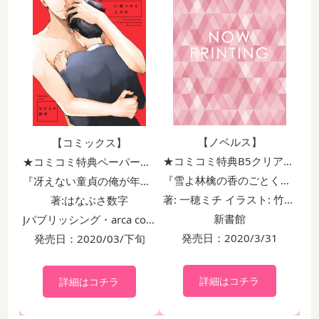
【ノベルス】
【コミックス】
★コミコミ特典B5クリアファイル付!!
★コミコミ特典ペーパー付！！
『雪よ林檎の香のごとく 林檎甘いか酸っぱいか[黄]』
『冴えない童貞の俺が年下のヤリチンに懐かれたんだが』
著: 一穂ミチ イラスト: 竹美家らら
著:はなぶさ数字
新書館
Jパブリッシング・arca comics
発売日：2020/3/31
発売日：2020/03/下旬
詳細はコチラ
詳細はコチラ