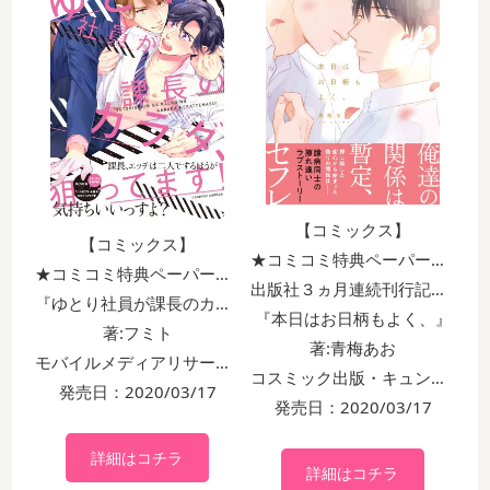
【コミックス】
【コミックス】
★コミコミ特典ペーパー＆出版社ペーパー＆
★コミコミ特典ペーパー＆出版社ペーパー付！！
出版社３ヵ月連続刊行記念4Pリーフレット付！！
『ゆとり社員が課長のカラダ、狙ってます！』
『本日はお日柄もよく、』
著:フミト
著:青梅あお
モバイルメディアリサーチ・caramelコミックス
コスミック出版・キュンコミックススパイシーホップコミックス
発売日：2020/03/17
発売日：2020/03/17
詳細はコチラ
詳細はコチラ