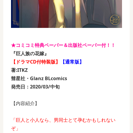
★コミコミ特典ペーパー＆出版社ペーパー付！！
『巨人族の花嫁』
【ドラマCD付特装版】
【通常版】
著:ITKZ
彗星社・Glanz BLcomics
発売日：2020/03/中旬
【内容紹介】
「巨人と小人なら、男同士とて孕むかもしれない
ぞ」