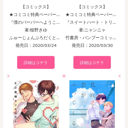
【コミックス】
【コミックス】
★コミコミ特典ペーパー付！！
★コミコミ特典ペーパー付！！
『僕のバーバーへようこそ』
『スイートハート・トリガー（2）』
著:槌野きゆ
著:ニャンニャ
ふゅーじょんぷろだくと・BABYコミックス
竹書房・バンブーコミックス moment
発売日：2020/03/24
発売日：2020/03/30
詳細はコチラ
詳細はコチラ