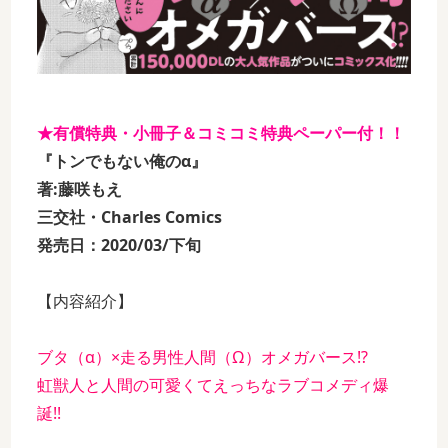
★有償特典・小冊子＆コミコミ特典ペーパー付！！
『トンでもない俺のα』
著:藤咲もえ
三交社・Charles Comics
発売日：2020/03/下旬
【内容紹介】
ブタ（α）×走る男性人間（Ω）オメガバース!?
虹獣人と人間の可愛くてえっちなラブコメディ爆
誕!!