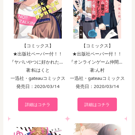
【コミックス】
【コミックス】
★出版社ペーパー付！！
★出版社ペーパー付！！
『ヤバいやつに好かれた話』
『オンラインゲーム仲間とサシオフしたら職場の鬼上司が来た』
著:転はくと
著:ん村
一迅社・gateauコミックス
一迅社・gateauコミックス
発売日：2020/03/14
発売日：2020/03/14
詳細はコチラ
詳細はコチラ