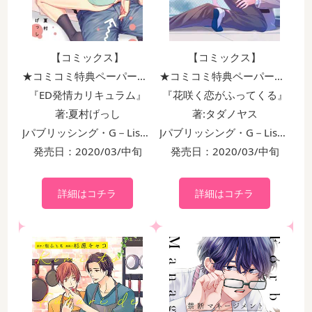
【コミックス】
【コミックス】
★コミコミ特典ペーパー付！！
★コミコミ特典ペーパー付！！
『ED発情カリキュラム』
『花咲く恋がふってくる』
著:夏村げっし
著:タダノヤス
Jパブリッシング・G－Lish Comics
Jパブリッシング・G－Lish Comics
発売日：2020/03/中旬
発売日：2020/03/中旬
詳細はコチラ
詳細はコチラ