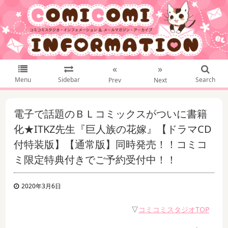
«
»
Menu
Sidebar
Search
Prev
Next
電子で話題のＢＬコミックスがついに書籍
化★ITKZ先生『巨人族の花嫁』【ドラマCD
付特装版】【通常版】同時発売！！コミコ
ミ限定特典付きでご予約受付中！！
2020年3月6日
▽
コミコミスタジオTOP