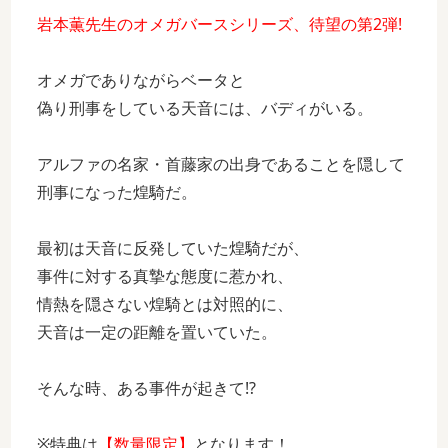
岩本薫先生のオメガバースシリーズ、待望の第2弾!
オメガでありながらベータと
偽り刑事をしている天音には、バディがいる。
アルファの名家・首藤家の出身であることを隠して
刑事になった煌騎だ。
最初は天音に反発していた煌騎だが、
事件に対する真摯な態度に惹かれ、
情熱を隠さない煌騎とは対照的に、
天音は一定の距離を置いていた。
そんな時、ある事件が起きて!?
※特典は
【数量限定】
となります！