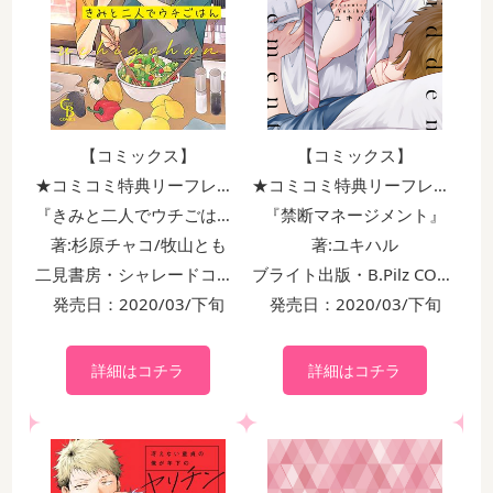
【コミックス】
【コミックス】
★コミコミ特典リーフレット付！！
★コミコミ特典リーフレット付！！
『禁断マネージメント』
『きみと二人でウチごはん』
著:ユキハル
著:杉原チャコ/牧山とも
ブライト出版・B.Pilz COMICS
二見書房・シャレードコミックス
発売日：2020/03/下旬
発売日：2020/03/下旬
詳細はコチラ
詳細はコチラ