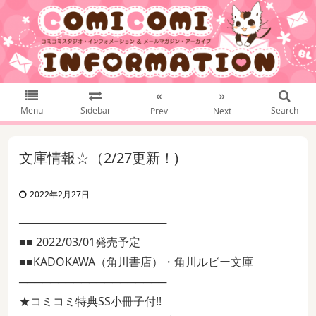
«
»
Menu
Sidebar
Search
Prev
Next
文庫情報☆（2/27更新！)
2022年2月27日
───────────────────
■■ 2022/03/01発売予定
■■KADOKAWA（角川書店）・角川ルビー文庫
───────────────────
★コミコミ特典SS小冊子付!!