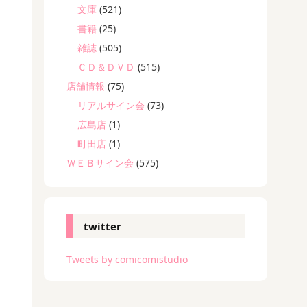
文庫
(521)
書籍
(25)
雑誌
(505)
ＣＤ＆ＤＶＤ
(515)
店舗情報
(75)
リアルサイン会
(73)
広島店
(1)
町田店
(1)
ＷＥＢサイン会
(575)
twitter
Tweets by comicomistudio