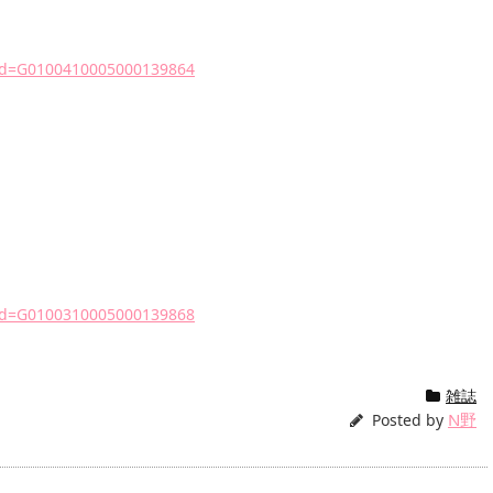
sCd=G0100410005000139864
sCd=G0100310005000139868
雑誌
N野
Posted by