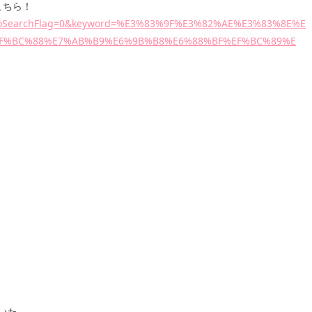
こちら！
e=&noSearchFlag=0&keyword=%E3%83%9F%E3%82%AE%E3%83%8E%E
EF%BC%88%E7%AB%B9%E6%9B%B8%E6%88%BF%EF%BC%89%E
いた