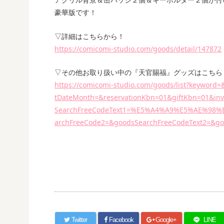
豪華版です！
▽詳細はこちらから！
https://comicomi-studio.com/goods/detail/147872
▽その他お取り扱い中の『天官賜福』グッズはこちら
https://comicomi-studio.com/goods/list?keyword
tDateMonth=&reservationKbn=01&giftKbn=01&in
SearchFreeCodeText1=%E5%A4%A9%E5%AE%98%
archFreeCode2=&goodsSearchFreeCodeText2=&g
Twitter
Facebook
Google+
LINE