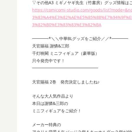
▽その他A3 ミギノヤギ先生（竹書房）グッズ情報は
https://comicomi-studio.com/goods/list?mod
3%83%A4%E3%82%AE%E5%85%88%E7%94%9F%
3%82%B0%E3%83%83%E3%82%BA
━━━━*＼＼中華BLグッズをご紹介／／*━━━━
天官賜福 謝憐&三郎
千灯映闕 ミニフィギュア（豪華版）
只今発売中です！
━━━━━━━━━━━━━━━━
天官賜福 2巻 発売決定しましたね♪
そんな大人気作品より
本日は謝憐&三郎の
ミニフィギュアをご紹介！
メーカー特典の
アクリル背景＆缶バッジ２個＆キーホルダー２個が付