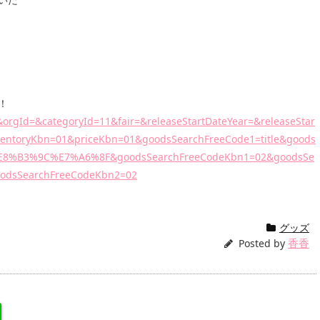
！
=&orgId=&categoryId=11&fair=&releaseStartDateYear=&releaseStar
ventoryKbn=01&priceKbn=01&goodsSearchFreeCode1=title&goods
E8%B3%9C%E7%A6%8F&goodsSearchFreeCodeKbn1=02&goodsSe
oodsSearchFreeCodeKbn2=02
グッズ
香香
Posted by